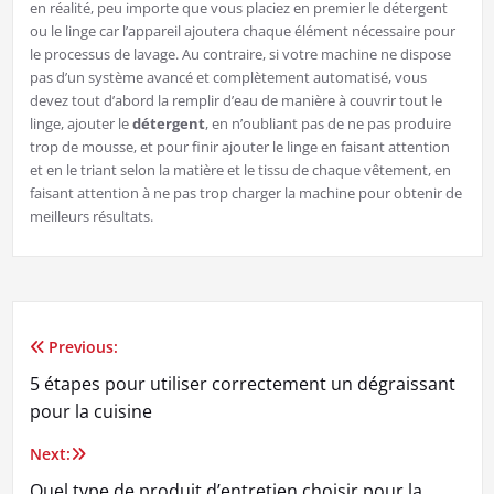
en réalité, peu importe que vous placiez en premier le détergent
ou le linge car l’appareil ajoutera chaque élément nécessaire pour
le processus de lavage. Au contraire, si votre machine ne dispose
pas d’un système avancé et complètement automatisé, vous
devez tout d’abord la remplir d’eau de manière à couvrir tout le
linge, ajouter le
détergent
, en n’oubliant pas de ne pas produire
trop de mousse, et pour finir ajouter le linge en faisant attention
et en le triant selon la matière et le tissu de chaque vêtement, en
faisant attention à ne pas trop charger la machine pour obtenir de
meilleurs résultats.
Previous:
Navigation
5 étapes pour utiliser correctement un dégraissant
de
pour la cuisine
l’article
Next:
Quel type de produit d’entretien choisir pour la