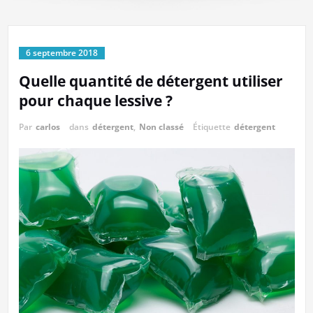
6 septembre 2018
Quelle quantité de détergent utiliser
pour chaque lessive ?
Par
carlos
dans
détergent
,
Non classé
Étiquette
détergent